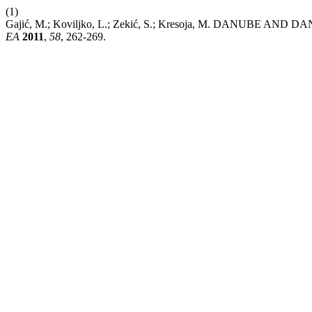
(1)
Gajić, M.; Koviljko, L.; Zekić, S.; Kresoja, M. DANUB
EA
2011
,
58
, 262-269.