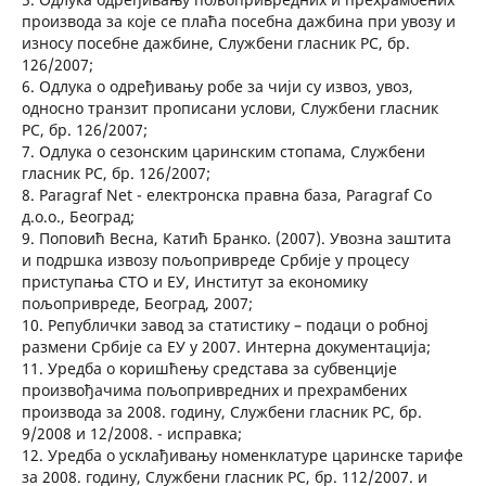
производа за које се плаћа посебна дажбина при увозу и
износу посебне дажбине, Службени гласник РС, бр.
126/2007;
6. Одлука о одређивању робе за чији су извоз, увоз,
односно транзит прописани услови, Службени гласник
РС, бр. 126/2007;
7. Одлука о сезонским царинским стопама, Службени
гласник РС, бр. 126/2007;
8. Paragraf Net - електронска правна база, Paragraf Co
д.о.о., Београд;
9. Поповић Весна, Катић Бранко. (2007). Увозна заштита
и подршка извозу пољопривреде Србије у процесу
приступања СТО и ЕУ, Институт за економику
пољопривреде, Београд, 2007;
10. Републички завод за статистику – подаци о робној
размени Србије са ЕУ у 2007. Интерна документација;
11. Уредба о коришћењу срeдстава за субвенције
произвођачима пољопривредних и прехрамбених
производа за 2008. годину, Службени гласник РС, бр.
9/2008 и 12/2008. - исправка;
12. Уредба о усклађивању номенклатуре царинске тарифе
за 2008. годину, Службени гласник РС, бр. 112/2007. и