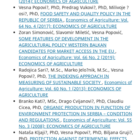
(2014): ECONOMICS OF AGRICULTURE
Vesna Popovi?, PhD, Predrag Vukovi?, PhD, Milivoje ?
osi?, PhD,
FOOD SAFETY AND QUALITY POLICY IN THE
REPUBLIC OF SERBIA
,
Economics of Agriculture: Vol.
64 No. 4 (2017): ECONOMICS OF AGRICULTURE
Zoran Simonović, Slavomir Miletić, Vesna Popović,
SOME FEATURES OF DEVELOPMENT IN THE
AGRICULTURAL POLICY WESTERN BALKAN
CANDIDATES FOR MARKET ACCESS IN THE EU
,
Economics of Agriculture: Vol. 66 No. 2 (2019):
ECONOMICS OF AGRICULTURE
Radojica Sari?, M.Sc., Marko Jelo?nik, M.Sc., Vesna
Popovi?, PhD,
THE INDEXING APPROACH IN
MEASURING OF SUSTAINABLE SOCIETY
,
Economics of
Agriculture: Vol. 60 No. 1 (2013): ECONOMICS OF
AGRICULTURE
Branko Kati?, MSc, Drago Cvijanovi?, PhD, Claudiu
Cicea, PhD,
ORGANIC PRODUCTION IN FUNCTION OF
ENVIRONMENT PROTECTION IN SERBIA – CONDITION
AND REGULATIONS
,
Economics of Agriculture: Vol. 55
No. 3 (2008): ECONOMICS OF AGRICULTURE
Nataša Kljaji?, PhD, Vesna Popovi?, PhD, Biljana Gruji?,
PhD,
PROTECTION AGAINST DETRIMENTAL EFFECTS