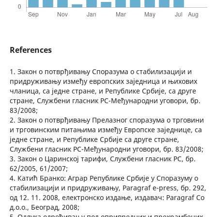
References
1. Закон о потврђивању Споразума о стабилизацији и
придруживању између европских заједница и њихових
чланица, са једне стране, и Републике Србије, са друге
стране, Службени гласник РС-Међународни уговори, бр.
83/2008;
2. Закон о потврђивању Прелазног споразума о трговини
и трговинским питањима између Европске заједнице, са
једне стране, и Републике Србије са друге стране,
Службени гласник РС-Међународни уговори, бр. 83/2008;
3. Закон о Царинској тарифи, Службени гласник РС, бр.
62/2005, 61/2007;
4. Катић Бранко: Аграр Републике Србије у Споразуму о
стабилизацији и придруживању, Paragraf e-press, бр. 292,
од 12. 11. 2008, електронско издање, издавач: Paragraf Co
д.о.о., Београд, 2008;
5. Одлука одређивању пољопривредних и прехрамбених