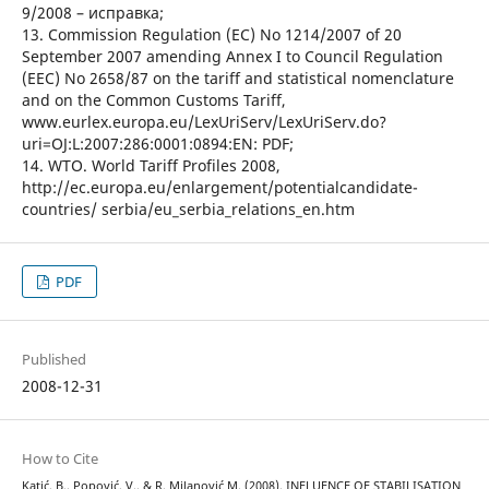
9/2008 – исправка;
13. Commission Regulation (EC) No 1214/2007 of 20
September 2007 amending Annex I to Council Regulation
(EEC) No 2658/87 on the tariff and statistical nomenclature
and on the Common Customs Tariff,
www.eurlex.europa.eu/LexUriServ/LexUriServ.do?
uri=OJ:L:2007:286:0001:0894:EN: PDF;
14. WTO. World Tariff Profiles 2008,
http://ec.europa.eu/enlargement/potentialcandidate-
countries/ serbia/eu_serbia_relations_en.htm
PDF
Published
2008-12-31
How to Cite
Katić, B., Popović, V., & R. Milanović М. (2008). INFLUENCE OF STABILISATION