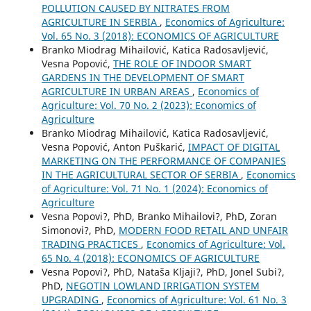
POLLUTION CAUSED BY NITRATES FROM
AGRICULTURE IN SERBIA
,
Economics of Agriculture:
Vol. 65 No. 3 (2018): ECONOMICS OF AGRICULTURE
Branko Miodrag Mihailović, Katica Radosavljević,
Vesna Popović,
THE ROLE OF INDOOR SMART
GARDENS IN THE DEVELOPMENT OF SMART
AGRICULTURE IN URBAN AREAS
,
Economics of
Agriculture: Vol. 70 No. 2 (2023): Economics of
Agriculture
Branko Miodrag Mihailović, Katica Radosavljević,
Vesna Popović, Anton Puškarić,
IMPACT OF DIGITAL
MARKETING ON THE PERFORMANCE OF COMPANIES
IN THE AGRICULTURAL SECTOR OF SERBIA
,
Economics
of Agriculture: Vol. 71 No. 1 (2024): Economics of
Agriculture
Vesna Popovi?, PhD, Branko Mihailovi?, PhD, Zoran
Simonovi?, PhD,
MODERN FOOD RETAIL AND UNFAIR
TRADING PRACTICES
,
Economics of Agriculture: Vol.
65 No. 4 (2018): ECONOMICS OF AGRICULTURE
Vesna Popovi?, PhD, Nataša Kljaji?, PhD, Jonel Subi?,
PhD,
NEGOTIN LOWLAND IRRIGATION SYSTEM
UPGRADING
,
Economics of Agriculture: Vol. 61 No. 3