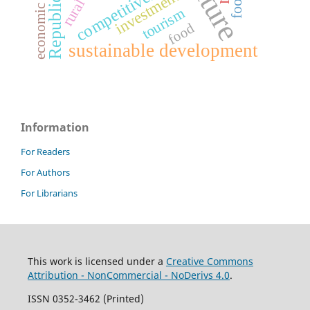
competitiveness
investments
tourism
food
sustainable development
Information
For Readers
For Authors
For Librarians
This work is licensed under a
Creative Commons
Attribution - NonCommercial - NoDerivs 4.0
.
ISSN 0352-3462 (Printed)