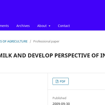
ments
Archives
About
Contact
ICS OF AGRICULTURE
/
Professional paper
ILK AND DEVELOP PERSPECTIVE OF I
PDF
Published
2009-09-30