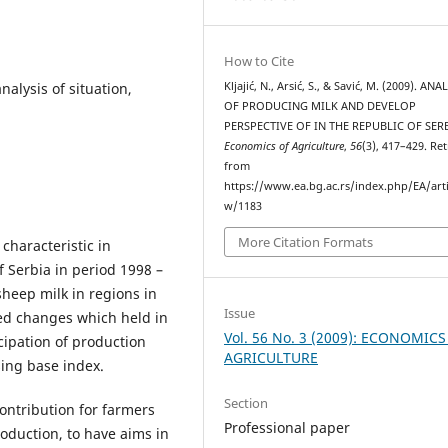
How to Cite
nalysis of situation,
Kljajić, N., Arsić, S., & Savić, M. (2009). ANA
OF PRODUCING MILK AND DEVELOP
PERSPECTIVE OF IN THE REPUBLIC OF SERB
Economics of Agriculture
,
56
(3), 417–429. Re
from
https://www.ea.bg.ac.rs/index.php/EA/arti
w/1183
More Citation Formats
characteristic in
 Serbia in period 1998 –
heep milk in regions in
Issue
zed changes which held in
Vol. 56 No. 3 (2009): ECONOMICS
cipation of production
AGRICULTURE
sing base index.
Section
contribution for farmers
Professional paper
roduction, to have aims in