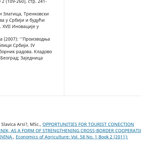
2 (109-260), стр. 241-
и Златица, Тренковски
ва у Србији и будући
. XVII Иновације у
 (2007): ''Производња
лици Србији. IV
Зборник радова. Кладово
 Београд; Заједница
 Slavica Arsi?, MSc.,
OPPORTUNITIES FOR TOURIST CONECTION
ORNIK, AS A FORM OF STRENGTHENING CROSS-BORDER COOPERAT
OVINA
,
Economics of Agriculture: Vol. 58 No. 1 Book 2 (2011):