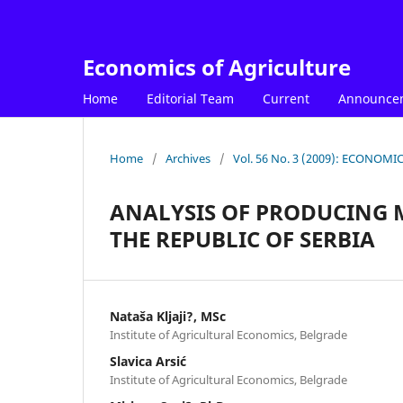
Economics of Agriculture
Home
Editorial Team
Current
Announce
Home
/
Archives
/
Vol. 56 No. 3 (2009): ECONOM
ANALYSIS OF PRODUCING M
THE REPUBLIC OF SERBIA
Nataša Kljaji?, MSc
Institute of Agricultural Economics, Belgrade
Slavica Arsić
Institute of Agricultural Economics, Belgrade