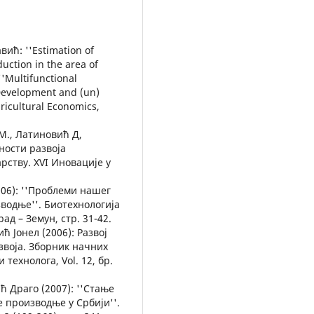
ић: ''Estimation of
duction in the area of
''Multifunctional
 Development and (un)
gricultural Economics,
М., Латиновић Д,
ности развоја
арству. XVI Иновације у
006): ''Проблеми нашег
водње''. Биотехнологија
ад – Земун, стр. 31-42.
ћ Јонел (2006): Развој
звоја. Зборник начних
технолога, Vol. 12, бр.
 Драго (2007): ''Стање
 производње у Србији''.