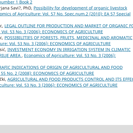
number 1 Book 2
irjana Savi?, PhD,
Possibility for development of organic livestock
omics of Agriculture: Vol. 57 No. Spec.num.2 (2010): EA 57 Special
ic,
LEGAL OUTLINE FOR PRODUCTION AND MARKET OF ORGANIC 
e: Vol. 53 No. 3 (2006): ECONOMICS OF AGRICULTURE
ic,
POSSIBILITIES OF FORESTS, FRUITS, MEDICINAL AND AROMATIC
ture: Vol. 53 No. 3 (2006): ECONOMICS OF AGRICULTURE
sić,
INVESTMENT ECONOMY IN IRRIGATION SYSTEM IN CLIMATIC
RILJE AREA
,
Economics of Agriculture: Vol. 53 No. 3 (2006):
AFIC INDICATIONS OF ORIGIN OF AGRICULTURAL AND FOOD
ol. 55 No. 2 (2008): ECONOMICS OF AGRICULTURE
čki,
AGRICULTURAL AND FOOD PRODUCTS CONTROL AND ITS EFFE
iculture: Vol. 53 No. 3 (2006): ECONOMICS OF AGRICULTURE