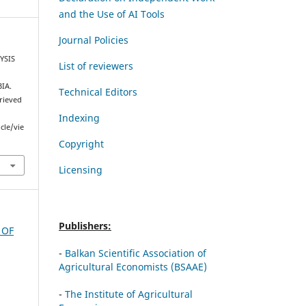
and the Use of AI Tools
Journal Policies
LYSIS
List of reviewers
IA.
Technical Editors
trieved
Indexing
cle/vie
Copyright
Licensing
Publishers:
 OF
-
Balkan Scientific Association of
Agricultural Economists (BSAAE)
-
The Institute of Agricultural