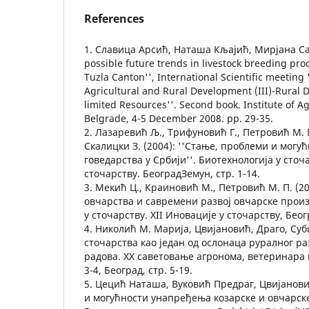
References
1. Славица Арсић, Наташа Кљајић, Мирјана Сав
possible future trends in livestock breeding pro
Tuzla Canton'', International Scientific meeting 
Agricultural and Rural Development (III)-Rural
limited Resources''. Second book. Institute of A
Belgrade, 4-5 December 2008. pp. 29-35.
2. Лазаревић Љ., Трифуновић Г., Петровић М. 
Скалицки З. (2004): ''Стање, проблеми и могућ
говедарства у Србији''. Биотехнологија у сточ
сточарству. БеоградЗемун, стр. 1-14.
3. Мекић Ц., Краиновић М., Петровић М. П. (2
овчарства и савремени развој овчарске произ
у сточарству. XII Иновације у сточарству, Беогр
4. Николић М. Марија, Цвијановић, Драго, Суби
сточарства као један од ослонаца руралног ра
радова. XX саветовање агронома, ветеринара и 
3-4, Београд, стр. 5-19.
5. Цецић Наташа, Вуковић Предраг, Цвијановић
и могућности унапређења козарске и овчарске