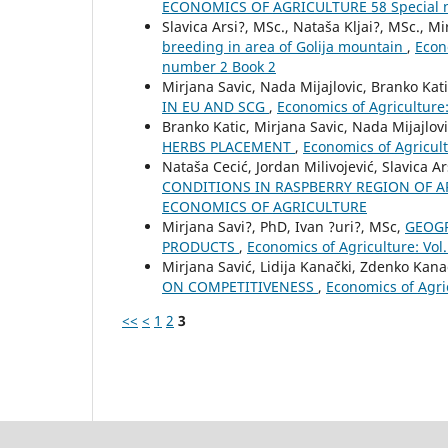
ECONOMICS OF AGRICULTURE 58 Special 
Slavica Arsi?, MSc., Nataša Kljai?, MSc., M
breeding in area of Golija mountain
,
Econ
number 2 Book 2
Mirjana Savic, Nada Mijajlovic, Branko Kat
IN EU AND SCG
,
Economics of Agricultur
Branko Katic, Mirjana Savic, Nada Mijajlov
HERBS PLACEMENT
,
Economics of Agricul
Nataša Cecić, Jordan Milivojević, Slavica Ar
CONDITIONS IN RASPBERRY REGION OF A
ECONOMICS OF AGRICULTURE
Mirjana Savi?, PhD, Ivan ?uri?, MSc,
GEOGR
PRODUCTS
,
Economics of Agriculture: V
Mirjana Savić, Lidija Kanački, Zdenko Kana
ON COMPETITIVENESS
,
Economics of Agr
<<
<
1
2
3