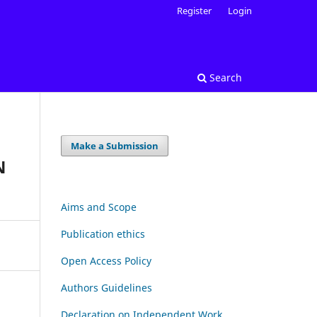
Register
Login
Search
Make a Submission
N
Aims and Scope
Publication ethics
Open Access Policy
Authors Guidelines
Declaration on Independent Work