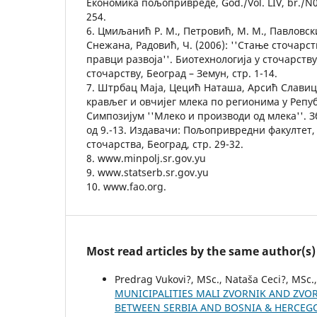
Економика пољопривреде, God./Vol. LIV, br./N0 
254.
6. Цмиљанић Р. М., Петровић, М. М., Павловск
Снежана, Радовић, Ч. (2006): ''Стање сточарст
правци развоја''. Биотехнологија у сточарству
сточарству, Београд – Земун, стр. 1-14.
7. Штрбац Маја, Цецић Наташа, Арсић Славица
крављег и овчијег млека по регионима у Репуб
Симпозијум ''Млеко и производи од млека''. 
од 9.-13. Издавачи: Пољопривредни факултет,
сточарства, Београд, стр. 29-32.
8. www.minpolj.sr.gov.yu
9. www.statserb.sr.gov.yu
10. www.fao.org.
Most read articles by the same author(s)
Predrag Vukovi?, MSc., Nataša Ceci?, MSc.,
MUNICIPALITIES MALI ZVORNIK AND ZV
BETWEEN SERBIA AND BOSNIA & HERCEG