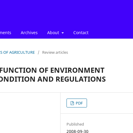
ments
Archives
About
Contact
ICS OF AGRICULTURE
/
Review articles
 FUNCTION OF ENVIRONMENT
 CONDITION AND REGULATIONS
PDF
Published
2008-09-30