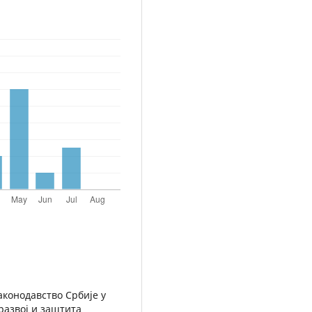
аконодавство Србије у
развој и заштита