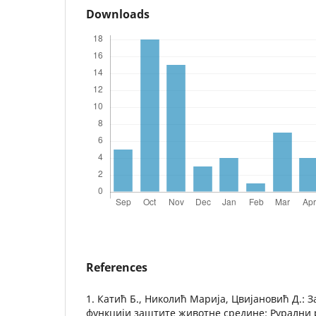
Downloads
References
1. Катић Б., Николић Марија, Цвијановић Д.: З
функцији заштите животне средине: Рурални 