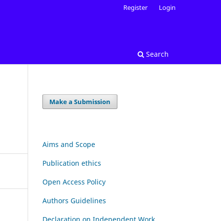
Register
Login
Search
Make a Submission
Aims and Scope
Publication ethics
Open Access Policy
Authors Guidelines
Declaration on Independent Work