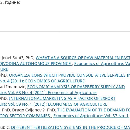
3. године;
 Jonel Subi?, PhD,
WHEAT AS A SOURCE OF RAW MATERIAL IN PAS
VOJVODINA AUTONOMOUS PROVINCE
,
Economics of Agriculture: Vo
TURE
 PhD,
ORGANIZATIONS WHICH PROVIDE CONSULTATIVE SERVICES I
58 No. 4 (2011): ECONOMICS OF AGRICULTURE
žad Imamović,
ECONOMIC ANALYSIS OF RASPBERRY SUPPLY AND
re: Vol. 68 No. 4 (2021): Economics of Agriculture
 PhD,
INTERNATIONAL MARKETING AS A FACTOR OF EXPORT
ture: Vol. 59 No. 1 (2012): ECONOMICS OF AGRICULTURE
, PhD, Drago Cvijanovi?, PhD,
THE EVALUATION OF THE DEMAND F
AGRO-SECTOR COMPANIES
,
Economics of Agriculture: Vol. 57 No. 1
Subić,
DIFFERENT FERTILIZATION SYSTEMS IN THE PRODUCE OF MA