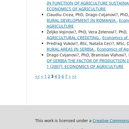
IN FUNCTION OF AGRICULTURE SUSTAINA
ECONOMICS OF AGRICULTURE
Claudiu Cicea, PhD, Drago Cvijanovi?, PhD,
RURAL DEVELOPMENT IN ROMANIA
,
Econo
AGRICULTURE
Željko Vojinovi?, PhD, Vera Zelenovi?, PhD
AGRICULTURAL CREDITING
,
Economics of
Predrag Vukovi?, BSc, Nataša Ceci?, MSc, 
RURAL AREAS IN SERBIA
,
Economics of Ag
Drago Cvijanovi?, PhD, Branislav Vlahovi?,
OF SERBIA THE FACTOR OF PRODUCTION
1 (2007): ECONOMICS OF AGRICULTURE
<<
<
1
2
3
4
5
6
7
>
>>
This work is licensed under a
Creative Commons 