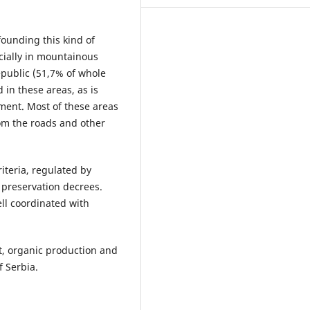
founding this kind of
cially in mountainous
epublic (51,7% of whole
d in these areas, as is
ment. Most of these areas
rom the roads and other
iteria, regulated by
 preservation decrees.
ell coordinated with
t, organic production and
f Serbia.