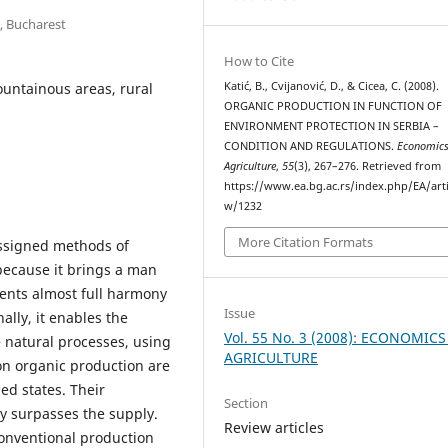
, Bucharest
How to Cite
untainous areas, rural
Katić, B., Cvijanović, D., & Cicea, C. (2008).
ORGANIC PRODUCTION IN FUNCTION OF
ENVIRONMENT PROTECTION IN SERBIA –
CONDITION AND REGULATIONS.
Economics
Agriculture
,
55
(3), 267–276. Retrieved from
https://www.ea.bg.ac.rs/index.php/EA/arti
w/1232
More Citation Formats
assigned methods of
 because it brings a man
sents almost full harmony
Issue
lly, it enables the
Vol. 55 No. 3 (2008): ECONOMICS
 natural processes, using
AGRICULTURE
on organic production are
ed states. Their
Section
y surpasses the supply.
Review articles
conventional production