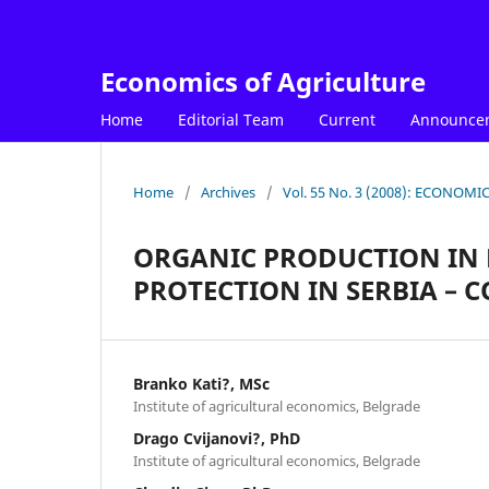
Economics of Agriculture
Home
Editorial Team
Current
Announce
Home
/
Archives
/
Vol. 55 No. 3 (2008): ECONOM
ORGANIC PRODUCTION IN
PROTECTION IN SERBIA –
Branko Kati?, MSc
Institute of agricultural economics, Belgrade
Drago Cvijanovi?, PhD
Institute of agricultural economics, Belgrade