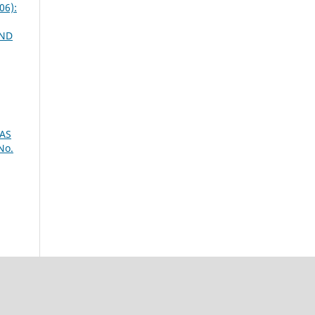
06):
AND
EAS
No.