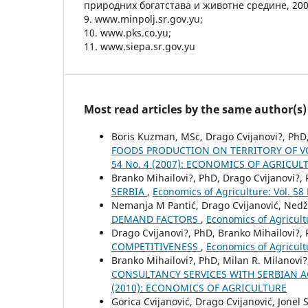
природних богатстава и животне средине, 200
9. www.minpolj.sr.gov.yu;
10. www.pks.co.yu;
11. www.siepa.sr.gov.yu
Most read articles by the same author(s)
Boris Kuzman, MSc, Drago Cvijanovi?, PhD,
FOODS PRODUCTION ON TERRITORY OF 
54 No. 4 (2007): ECONOMICS OF AGRICUL
Branko Mihailovi?, PhD, Drago Cvijanovi?,
SERBIA
,
Economics of Agriculture: Vol. 
Nemanja M Pantić, Drago Cvijanović, Ned
DEMAND FACTORS
,
Economics of Agricultu
Drago Cvijanovi?, PhD, Branko Mihailovi?,
COMPETITIVENESS
,
Economics of Agricul
Branko Mihailovi?, PhD, Milan R. Milanovi?
CONSULTANCY SERVICES WITH SERBIAN 
(2010): ECONOMICS OF AGRICULTURE
Gorica Cvijanović, Drago Cvijanović, Jonel 