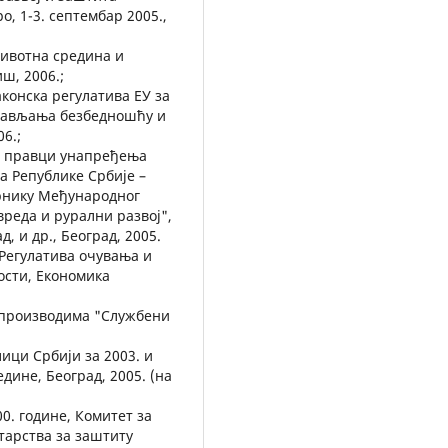
о, 1-3. септембар 2005.,
Животна средина и
иш, 2006.;
аконска регулатива ЕУ за
прављања безбедношћу и
6.;
ћи правци унапређења
а Републике Србије –
орнику Међународног
реда и рурални развој",
 и др., Београд, 2005.
 Регулатива очувања и
ости, Економика
м производима "Службени
ици Србији за 2003. и
дине, Београд, 2005. (на
0. године, Комитет за
тарства за заштиту