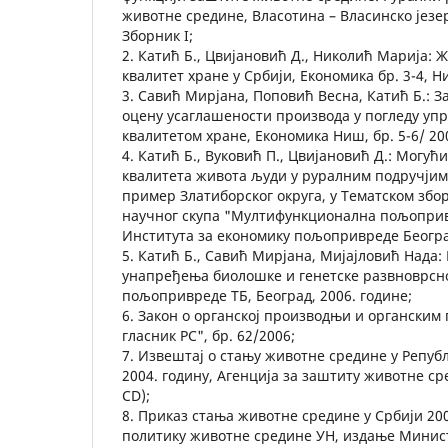
животне средине, Власотина – Власинско језер
Зборник I;
2. Катић Б., Цвијановић Д., Николић Марија: 
квалитет хране у Србији, Економика бр. 3-4, Н
3. Савић Мирјана, Поповић Весна, Катић Б.: З
оцену усаглашености производа у погледу у
квалитетом хране, Економика Ниш, бр. 5-6/ 200
4. Катић Б., Вуковић П., Цвијановић Д.: Могу
квалитета живота људи у руралним подручјим
пример Златиборског округа, у Тематском зб
научног скупа "Мултифункционална пољоприв
Института за економику пољопривреде Београд,
5. Катић Б., Савић Мирјана, Мијајловић Нада:
унапређења биолошке и генетске развноврсн
пољопривреде ТБ, Београд, 2006. године;
6. Закон о органској производњи и органски
гласник РС", бр. 62/2006;
7. Извештај о стању животне средине у Републ
2004. годину, Агенција за заштиту животне сре
CD);
8. Приказ стања животне средине у Србији 200
политику животне средине УН, издање Минис