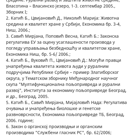
Власотина – Власинско језеро, 1-3. септембар 2005.,
Зборник I;
2. Катић Б., Цвијановић Д., Николић Марија: Животна
средина и квалитет хране у Србији, Економика бр. 3-4,
Ниш, 2006.;
3. Савић Мирјана, Поповић Весна, Катић Б.: Законска
регулатива ЕУ за оцену усаглашености производа у
погледу управљања безбедношћу и квалитетом хране,
Економика Ниш, бр. 5-6/ 2006.;
4. Катић Б., Вуковић П., Цвијановић Д.: Могући правци
унапређења квалитета живота људи у руралним
подручјима Републике Србије – пример Златиборског
округа, у Тематском зборнику Међународног научног
скупа "Мултифункционална пољопривреда и рурални
развој", Института за економику пољопривреде Београд,
и др., Београд, 2005.
5. Катић Б., Савић Мирјана, Мијајловић Нада: Регулатива
очувања и унапређења биолошке и генетске
развноврсности, Економика пољопривреде ТБ, Београд,
2006. године;
6. Закон о органској производњи и органским
производима "Службени гласник РС", бр. 62/2006;