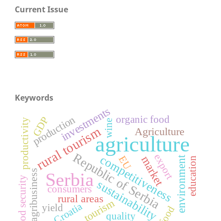
Current Issue
Keywords
investments
production
organic food
GDP
productivity
wine
rural tourism
Agriculture
agriculture
Republic of Serbia
export
competitiveness
market
EU
environment
education
agribusiness
Serbia
food security
sustainability
consumers
rural areas
tourism
Croatia
yield
food
quality