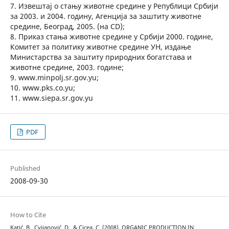
7. Извештај о стању животне средине у Републици Србији
за 2003. и 2004. годину, Агенција за заштиту животне
средине, Београд, 2005. (на CD);
8. Приказ стања животне средине у Србији 2000. године,
Комитет за политику животне средине УН, издање
Министарства за заштиту природних богатстава и
животне средине, 2003. године;
9. www.minpolj.sr.gov.yu;
10. www.pks.co.yu;
11. www.siepa.sr.gov.yu
PDF
Published
2008-09-30
How to Cite
Katić, B., Cvijanović, D., & Cicea, C. (2008). ORGANIC PRODUCTION IN