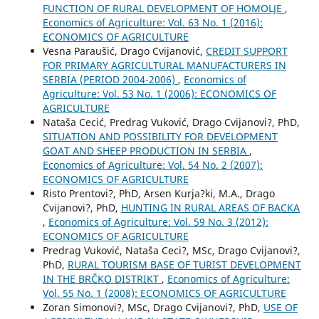
FUNCTION OF RURAL DEVELOPMENT OF HOMOLJE
,
Economics of Agriculture: Vol. 63 No. 1 (2016):
ECONOMICS OF AGRICULTURE
Vesna Paraušić, Drago Cvijanović,
CREDIT SUPPORT
FOR PRIMARY AGRICULTURAL MANUFACTURERS IN
SERBIA (PERIOD 2004-2006)
,
Economics of
Agriculture: Vol. 53 No. 1 (2006): ECONOMICS OF
AGRICULTURE
Nataša Cecić, Predrag Vuković, Drago Cvijanovi?, PhD,
SITUATION AND POSSIBILITY FOR DEVELOPMENT
GOAT AND SHEEP PRODUCTION IN SERBIA
,
Economics of Agriculture: Vol. 54 No. 2 (2007):
ECONOMICS OF AGRICULTURE
Risto Prentovi?, PhD, Arsen Kurja?ki, M.A., Drago
Cvijanovi?, PhD,
HUNTING IN RURAL AREAS OF BACKA
,
Economics of Agriculture: Vol. 59 No. 3 (2012):
ECONOMICS OF AGRICULTURE
Predrag Vuković, Nataša Ceci?, MSc, Drago Cvijanovi?,
PhD,
RURAL TOURISM BASE OF TURIST DEVELOPMENT
IN THE BRČKO DISTRIKT
,
Economics of Agriculture:
Vol. 55 No. 1 (2008): ECONOMICS OF AGRICULTURE
Zoran Simonovi?, MSc, Drago Cvijanovi?, PhD,
USE OF