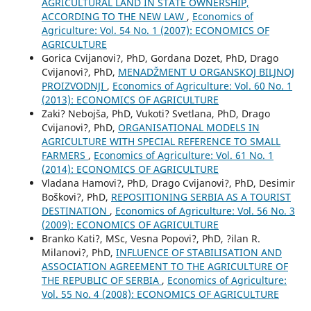
AGRICULTURAL LAND IN STATE OWNERSHIP,
ACCORDING TO THE NEW LAW
,
Economics of
Agriculture: Vol. 54 No. 1 (2007): ECONOMICS OF
AGRICULTURE
Gorica Cvijanovi?, PhD, Gordana Dozet, PhD, Drago
Cvijanovi?, PhD,
MENADŽMENT U ORGANSKOJ BILJNOJ
PROIZVODNJI
,
Economics of Agriculture: Vol. 60 No. 1
(2013): ECONOMICS OF AGRICULTURE
Zaki? Nebojša, PhD, Vukoti? Svetlana, PhD, Drago
Cvijanovi?, PhD,
ORGANISATIONAL MODELS IN
AGRICULTURE WITH SPECIAL REFERENCE TO SMALL
FARMERS
,
Economics of Agriculture: Vol. 61 No. 1
(2014): ECONOMICS OF AGRICULTURE
Vladana Hamovi?, PhD, Drago Cvijanovi?, PhD, Desimir
Boškovi?, PhD,
REPOSITIONING SERBIA AS A TOURIST
DESTINATION
,
Economics of Agriculture: Vol. 56 No. 3
(2009): ECONOMICS OF AGRICULTURE
Branko Kati?, MSc, Vesna Popovi?, PhD, ?ilan R.
Milanovi?, PhD,
INFLUENCE OF STABILISATION AND
ASSOCIATION AGREEMENT TO THE AGRICULTURE OF
THE REPUBLIC OF SERBIA
,
Economics of Agriculture:
Vol. 55 No. 4 (2008): ECONOMICS OF AGRICULTURE